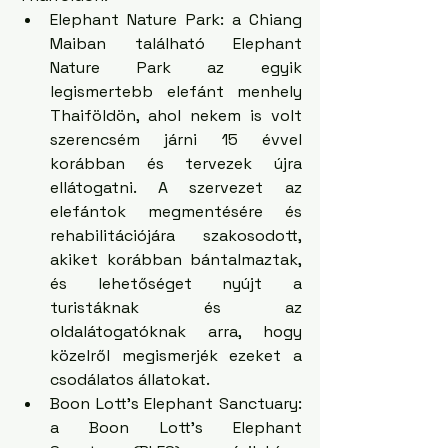
Elephant Nature Park: a Chiang 
Maiban található Elephant 
Nature Park az egyik 
legismertebb elefánt menhely 
Thaiföldön, ahol nekem is volt 
szerencsém járni 15 évvel 
korábban és tervezek újra 
ellátogatni. A szervezet az 
elefántok megmentésére és 
rehabilitációjára szakosodott, 
akiket korábban bántalmaztak, 
és lehetőséget nyújt a 
turistáknak és az 
oldalátogatóknak arra, hogy 
közelről megismerjék ezeket a 
csodálatos állatokat.
Boon Lott's Elephant Sanctuary: 
a Boon Lott's Elephant 