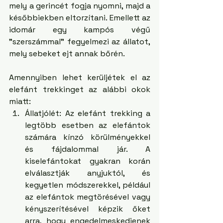
mely a gerincét fogja nyomni, majd a 
későbbiekben eltorzítani. Emellett az 
idomár egy kampós végű 
"szerszámmal" fegyelmezi az állatot, 
mely sebeket ejt annak bőrén.
Amennyiben lehet kerüljétek el az 
elefánt trekkinget az alábbi okok 
miatt:
Állatjólét: Az elefánt trekking a 
legtöbb esetben az elefántok 
számára kínzó körülményekkel 
és fájdalommal jár. A 
kiselefántokat gyakran korán 
elválasztják anyjuktól, és 
kegyetlen módszerekkel, például 
az elefántok megtörésével vagy 
kényszerítésével képzik őket 
arra, hogy engedelmeskedjenek 