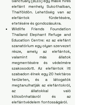
Sanctuary (BLES) egy másik híres 
elefánt menhely Sukothaiban, 
Thaiföldön. Lehetőség van az 
elefántok fürdetésére, 
etetésére és gondozásukra. 
Wildlife Friends Foundation 
Thailand Elephant Refuge and 
Education Centre: ez az elefánt 
szanatórium egy olyan szervezet 
része, amely az elefántok, 
valamint más állatok 
megmentésére és védelmére 
szakosodott. Az elefántok itt 
szabadon élnek egy 20 hektáros 
területen, és a látogatók 
megtanulhatják az elefántokról, 
az állatokkal való 
kölcsönhatásról és az 
elefántvédelem fontosságáról.