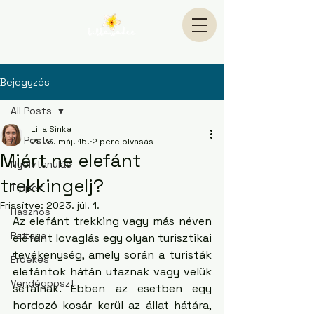
Bejegyzés
All Posts
Lilla Sinka
All Posts
2023. máj. 15.
2 perc olvasás
Miért ne elefánt
Nyelvtanulás
trekkingelj?
Tippek
Frissítve:
2023. júl. 1.
Hasznos
Az elefánt trekking vagy más néven 
Pattaya
elefánt lovaglás egy olyan turisztikai 
tevékenység, amely során a turisták 
Érdekes
elefántok hátán utaznak vagy velük 
Vendégposzt
sétálnak. Ebben az esetben egy 
hordozó kosár kerül az állat hátára, 