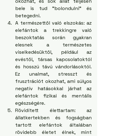
okozhat, és sok állat teljesen 
bele is tud "bolondulni" és 
betegedni.
A természettől való elszokás: az 
elefántok a trekkingre való 
beszoktatás során gyakran 
elesnek a természetes 
viselkedésüktől, például az 
evéstől, társas kapcsolatoktól 
és hosszú távú vándorlásoktól. 
Ez unalmat, stresszt és 
frusztrációt okozhat, ami súlyos 
negatív hatásokkal járhat az 
elefántok fizikai és mentális 
egészségére.
Rövidített élettartam: az 
állatkertekben és fogságban 
tartott elefántok általában 
rövidebb életet élnek, mint 