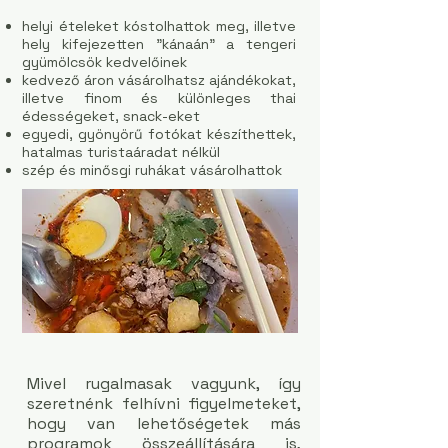
helyi ételeket kóstolhattok meg, illetve
hely kifejezetten "kánaán" a tengeri
gyümölcsök kedvelőinek
kedvező áron vásárolhatsz ajándékokat,
illetve finom és különleges thai
édességeket, snack-eket
egyedi, gyönyörű fotókat készíthettek,
hatalmas turistaáradat nélkül
szép és minősgi ruhákat vásárolhattok
Mivel rugalmasak vagyunk, így
szeretnénk felhívni figyelmeteket,
hogy van lehetőségetek más
programok összeállítására is,