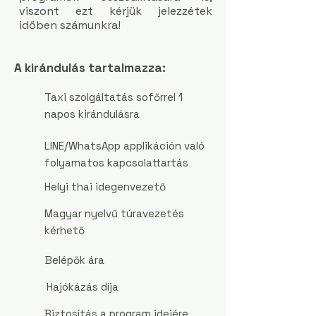
viszont ezt kérjük jelezzétek
időben számunkra!
A kirándulás tartalmazza:
Taxi szolgáltatás sofőrrel 1
napos kirándulásra
LINE/WhatsApp applikáción való
folyamatos kapcsolattartás
Helyi thai idegenvezető
Magyar nyelvű túravezetés
kérhető
Belépők ára
Hajókázás díja
Biztosítás a program idejére