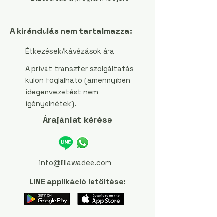
A kirándulás nem tartalmazza:
Étkezések/kávézások ára
A privát transzfer szolgáltatás
külön foglalható (amennyiben
idegenvezetést nem
igényelnétek).
Árajánlat kérése
info@lillawadee.com
LINE applikáció letöltése: