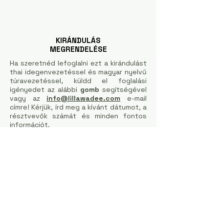
KIRÁNDULÁS
MEGRENDELÉSE
Ha szeretnéd lefoglalni ezt a kirándulást
thai idegenvezetéssel és magyar nyelvű
túravezetéssel, küldd el foglalási
igényedet az alábbi
gomb
segítségével
vagy az
info@lillawadee.com
e-mail
címre! Kérjük, írd meg a kívánt dátumot, a
résztvevők számát és minden fontos
információt.
ÉRDEKEL
KIRÁNDULÁS LEMONDÁSA
Thai idegenvezetés és helyi magyar
túravezetés/asszisztencia: