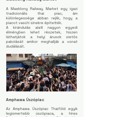
A Maeklong Railway Market egy igazi
tradicionális thai piac, ám
különlegessége abban rejlik, hogy a
piacot vasúti sínekre építették.
A kirándulás alatt nagyon egyedi
élményben lehet részetek, hiszen
láthatjátok a helyi árusok sietős
pakolását amikor meghallják a vonat
dudálását.
Amphawa Úszópiac
Az Amphawa Úszópiac Thaiföld egyik
legismertebb úszópiaca, a híres