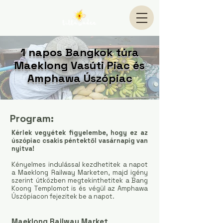
1 napos Bangkok túra
Maeklong Vasúti Piac és
Amphawa Úszópiac
Program:
Kérlek vegyétek figyelembe, hogy ez az
úszópiac csakis péntektől vasárnapig van
nyitva!
Kényelmes indulással kezdhetitek a napot
a Maeklong Railway Marketen, majd igény
szerint útközben megtekinthetitek a Bang
Koong Templomot is és végül az Amphawa
Úszópiacon fejezitek be a napot.
Maeklong Railway Market