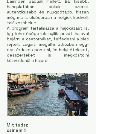
Damnoen Saduak mellett. Bár kisebb,
hangulatában sokak szerint
autentikusabb és nyugodtabb, hiszen
még ma is elsősorban a helyiek kedvelt
találkozóhelye.
A program tartalmazza a hajókázást is,
így lehetőségetek nyílik privát hajóval
bejárni a csatornákat, felfedezni a piac
rejtett zugait, megállni útközben egy-
egy érdekes pontnál, és helyi ételeket,
desszerteket is megkóstolni
közvetlenül a hajóról.
Mit tudsz
csinálni?