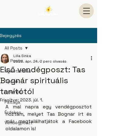
Bejegyzés
All Posts
Lilla Sinka
All Posts
2023. ápr. 24.
2 perc olvasás
Első vendégposzt: Tas
Nyelvtanulás
Bognár spirituális
Tippek
tanítótól
Hasznos
Frissítve:
2023. júl. 1.
Pattaya
A mai napra egy vendégposztot 
Érdekes
hoztam, melyet Tas Bognar írt és 
már megtalálhatjátok a Facebook 
Vendégposzt
oldalamon is! 