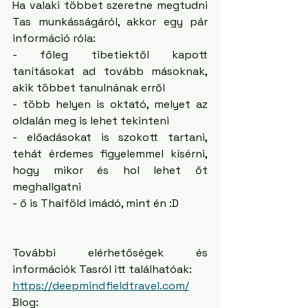
Ha valaki többet szeretne megtudni 
Tas munkásságáról, akkor egy pár 
információ róla: 
- főleg tibetiektől kapott 
tanításokat ad tovább másoknak, 
akik többet tanulnának erről
- több helyen is oktató, melyet az 
oldalán meg is lehet tekinteni
- előadásokat is szokott tartani, 
tehát érdemes figyelemmel kísérni, 
hogy mikor és hol lehet őt 
meghallgatni
- ő is Thaiföld imádó, mint én :D 
További elérhetőségek és 
információk Tasról itt találhatóak:
https://deepmindfieldtravel.com/
Blog: 