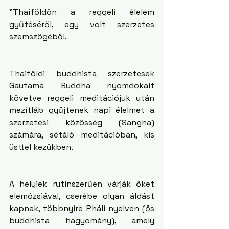
"Thaiföldön a reggeli élelem 
gyűtéséről, egy volt szerzetes 
szemszögéből.
Thaiföldi buddhista szerzetesek 
Gautama Buddha nyomdokait 
követve reggeli meditációjuk után 
mezítláb gyűjtenek napi élelmet a 
szerzetesi közösség (Sangha) 
számára, sétáló meditációban, kis 
üsttel kezükben.
A helyiek rutinszerűen várják őket 
elemózsiával, cserébe olyan áldást 
kapnak, többnyire Pháli nyelven (ős 
buddhista hagyomány), amely 