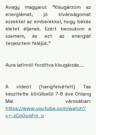
Avagy magyarul: "Kisugárzom az 
energiámat, jó kívánságomat 
ezzekkel az emberekkel, hogy békés 
életet éljenek. Ezért becsukom a 
szemem, és ezt az energiát 
terjesztem feléjük."
Aura latinról fordítva kisugárzás....
A videót (hangfelvételt) Tas 
készítette körülbelül 7-8 éve Chiang 
Mai városában: 
https://www.youtube.com/watch?
v=-zCoQopFm_o