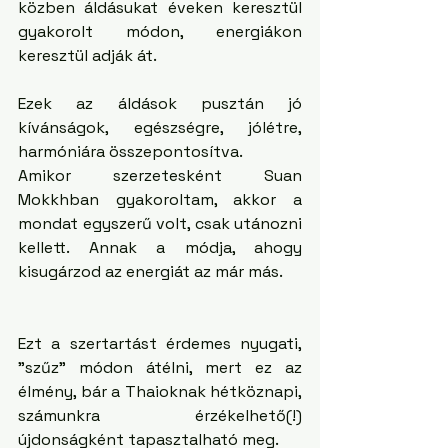
közben áldásukat éveken keresztül 
gyakorolt módon, energiákon 
keresztül adják át.
Ezek az áldások pusztán jó 
kívánságok, egészségre, jólétre, 
harmóniára összepontosítva. 
Amikor szerzetesként Suan 
Mokkhban gyakoroltam, akkor a 
mondat egyszerű volt, csak utánozni 
kellett. Annak a módja, ahogy 
kisugárzod az energiát az már más.
Ezt a szertartást érdemes nyugati, 
"szűz" módon átélni, mert ez az 
élmény, bár a Thaioknak hétköznapi, 
számunkra érzékelhető(!) 
újdonságként tapasztalható meg. 