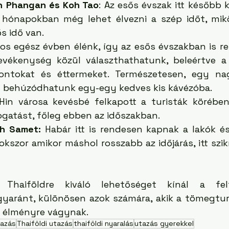
h Phangan és Koh Tao
: Az esős évszak itt később ke
hónapokban még lehet élvezni a szép időt, mikö
s idő van.
ros egész évben élénk, így az esős évszakban is r
tevékenység közül választhathatunk, beleértve 
pontokat és éttermeket. Természetesen, egy na
g behúzódhatunk egy-egy kedves kis kávézóba.
Hin városa kevésbé felkapott a turisták körében,
gatást, főleg ebben az időszakban.
h Samet: 
Habár itt is rendesen kapnak a lakók és 
okszor amikor máshol rosszabb az időjárás, itt szi
Thaiföldre kiváló lehetőséget kínál a felf
gyaránt, különösen azok számára, akik a tömegturi
is élményre vágynak.
tazás
Thaiföldi utazás
thaiföldi nyaralás
utazás gyerekkel