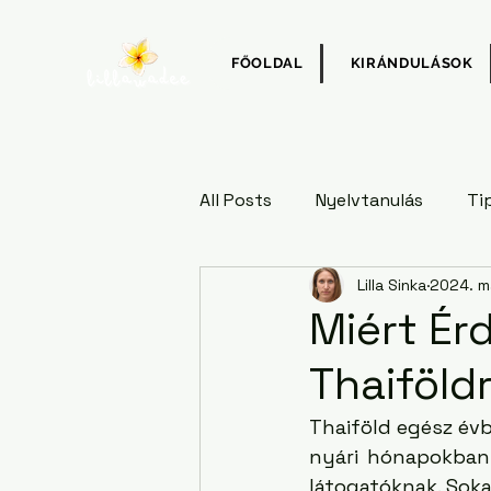
FŐOLDAL
KIRÁNDULÁSOK
All Posts
Nyelvtanulás
Ti
Lilla Sinka
2024. má
Miért Ér
Thaiföld
Thaiföld egész évbe
nyári hónapokban 
látogatóknak. Soka