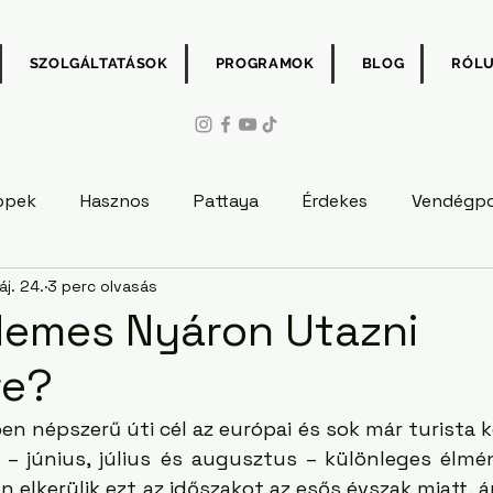
SZOLGÁLTATÁSOK
PROGRAMOK
BLOG
RÓL
ppek
Hasznos
Pattaya
Érdekes
Vendégp
j. 24.
3 perc olvasás
demes Nyáron Utazni
re?
n népszerű úti cél az európai és sok már turista kö
– június, július és augusztus – különleges élmén
n elkerülik ezt az időszakot az esős évszak miatt, 