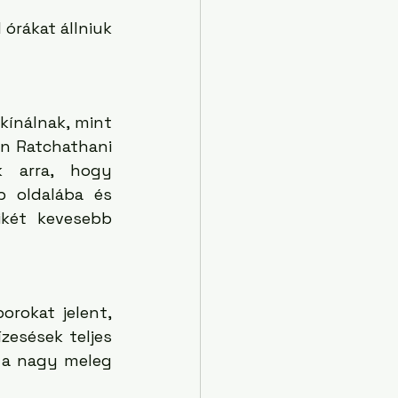
órákat állniuk 
ínálnak, mint 
n Ratchathani 
 arra, hogy 
 oldalába és 
két kevesebb 
rokat jelent, 
zesések teljes 
 a nagy meleg 