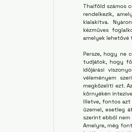
Thaiföld számos cs
rendelkezik, amel
kialakítva. Nyár
kézműves foglalko
amelyek lehetővé t
Persze, hogy ne c
tudjátok, hogy fő
időjárási viszon
véleményem szeri
megközelíti ezt. 
környékén intezíve
Illetve, fontos a
üzemel, esetleg á
szerint ebből nem 
Amelyre, még font