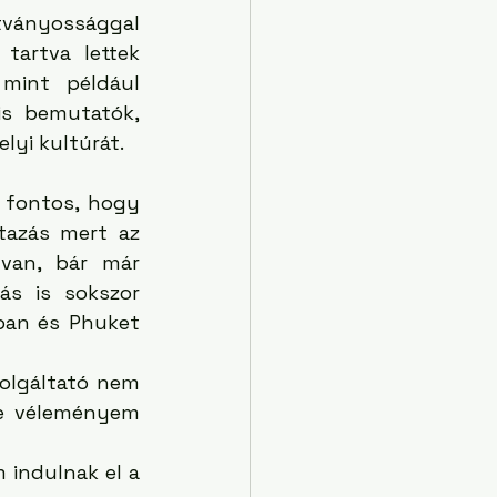
átványossággal 
tartva lettek 
mint például 
is bemutatók, 
lyi kultúrát.
 fontos, hogy 
tazás mert az 
van, bár már 
s is sokszor 
ban és Phuket 
olgáltató nem 
de véleményem 
indulnak el a 