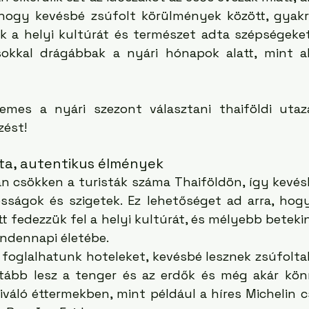
 hogy kevésbé zsúfolt körülmények között, gyak
k a helyi kultúrát és természet adta szépségeket.
sokkal drágábbak a nyári hónapok alatt, mint ak
emes a nyári szezont választani thaiföldi utaz
zést!
sta, autentikus élmények
n csökken a turisták száma Thaiföldön, így kevésb
sságok és szigetek. Ez lehetőséget ad arra, ho
 fedezzük fel a helyi kultúrát, és mélyebb betekin
ndennapi életébe. 
foglalhatunk hoteleket, kevésbé lesznek zsúfoltak
ztább lesz a tenger és az erdők és még akár kön
iváló éttermekben, mint például a híres Michelin cs