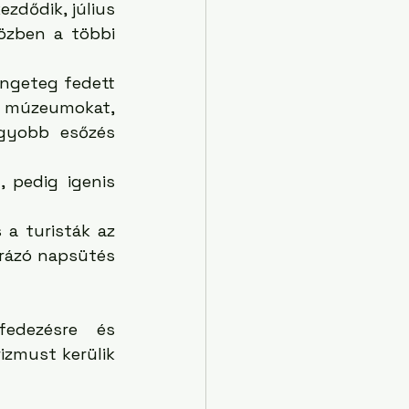
zdődik, július 
zben a többi 
engeteg fedett 
a múzeumokat, 
gyobb esőzés 
 pedig igenis 
a turisták az 
krázó napsütés 
edezésre és 
zmust kerülik 