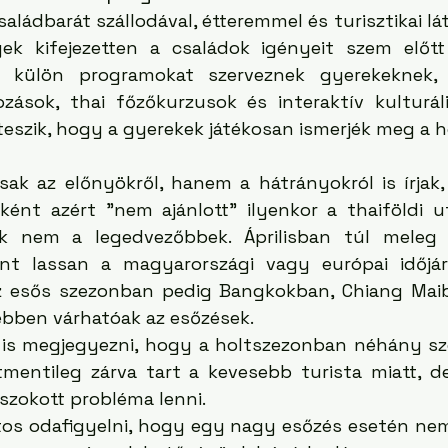
aládbarát szállodával, étteremmel és turisztikai l
yek kifejezetten a családok igényeit szem előtt 
on külön programokat szerveznek gyerekeknek, 
zások, thai főzőkurzusok és interaktív kulturál
eszik, hogy a gyerekek játékosan ismerjék meg a he
sak az előnyökről, hanem a hátrányokról is írjak,
ként azért "nem ajánlott" ilyenkor a thaiföldi u
yok nem a legedvezőbbek. Áprilisban túl meleg 
nt lassan a magyarországi vagy európai időjárá
Az esős szezonban pedig Bangkokban, Chiang Mai
bben várhatóak az esőzések. 
zt is megjegyezni, hogy a holtszezonban néhány sz
tmentileg zárva tart a kevesebb turista miatt, 
szokott probléma lenni. 
os odafigyelni, hogy egy nagy esőzés esetén nem 