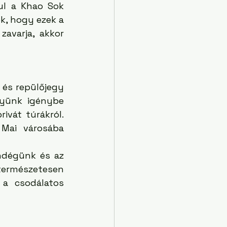
ul a Khao Sok 
, hogy ezek a 
avarja, akkor 
és repülőjegy 
yünk igénybe 
vát túrákról. 
Mai városába 
ndégünk és az 
természetesen 
a csodálatos 