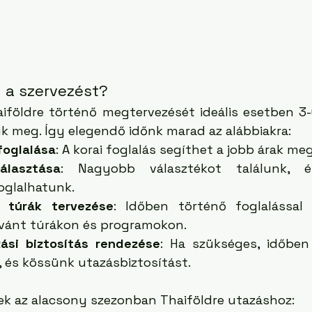
l a szervezést?
aiföldre történő megtervezését ideális esetben 3-
ük meg. Így elegendő időnk marad az alábbiakra:
foglalása
: A korai foglalás segíthet a jobb árak me
álasztása
: Nagyobb választékot találunk, é
foglalhatunk.
 túrák tervezése
: Időben történő foglalással b
ívánt túrákon és programokon.
ási biztosítás rendezése
: Ha szükséges, időben 
 és kössünk utazásbiztosítást.
ek az alacsony szezonban Thaiföldre utazáshoz: