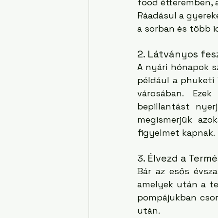
food étteremben, a
Ráadásul a gyereke
a sorban és több id
2. Látványos fes
A nyári hónapok sz
például a phuketi 
városában. Ezek
bepillantást nye
megismerjük azo
figyelmet kapnak. 
3. Élvezd a Term
Bár az esős évszak
amelyek után a ter
pompájukban csord
után. 