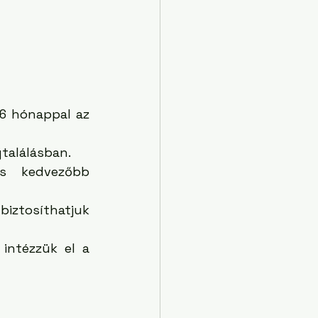
6 hónappal az 
gtalálásban.
s kedvezőbb 
iztosíthatjuk 
intézzük el a 