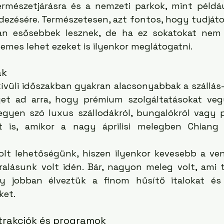
ermészetjárásra és a nemzeti parkok, mint példá
dezésére. Természetesen, azt fontos, hogy tudjátok
an esősebbek lesznek, de ha ez sokatokat nem z
mes lehet ezeket is ilyenkor meglátogatni.
ak
vüli időszakban gyakran alacsonyabbak a szállás- 
get ad arra, hogy prémium szolgáltatásokat veg
gyen szó luxus szállodákról, bungalókról vagy pri
 is, amikor a nagy áprilisi melegben Chiang 
olt lehetőségünk, hiszen ilyenkor kevesebb a ve
ralásunk volt idén. Bár, nagyon meleg volt, ami 
gy jobban élveztük a finom hűsítő italokat és 
ket.
trakciók és programok