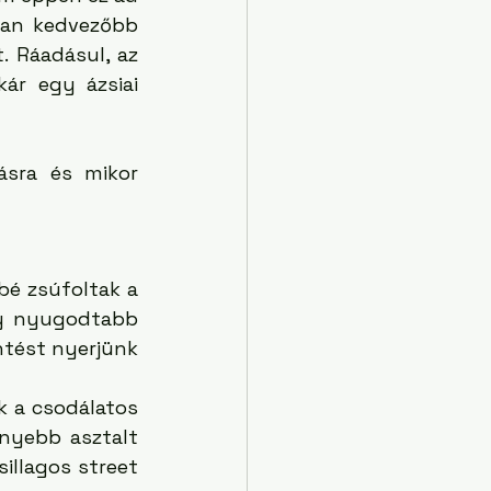
ran kedvezőbb 
 Ráadásul, az 
ár egy ázsiai 
ásra és mikor 
é zsúfoltak a 
gy nyugodtabb 
tést nyerjünk 
 a csodálatos 
nyebb asztalt 
illagos street 