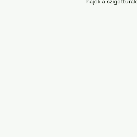
hajók a szigettúrá