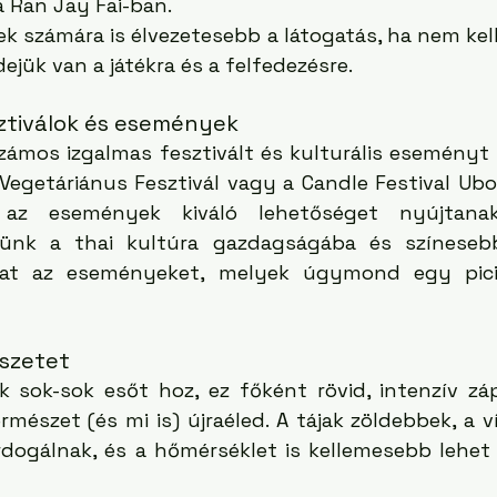
 Ran Jay Fai-ban.
k számára is élvezetesebb a látogatás, ha nem kell 
ejük van a játékra és a felfedezésre.
ztiválok és események
ámos izgalmas fesztivált és kulturális eseményt k
Vegetáriánus Fesztivál vagy a Candle Festival Ubo
 az események kiváló lehetőséget nyújtanak
rjünk a thai kultúra gazdagságába és színesebb
kat az eseményeket, melyek úgymond egy pici
észetet
 sok-sok esőt hoz, ez főként rövid, intenzív zápo
mészet (és mi is) újraéled. A tájak zöldebbek, a ví
ogálnak, és a hőmérséklet is kellemesebb lehet