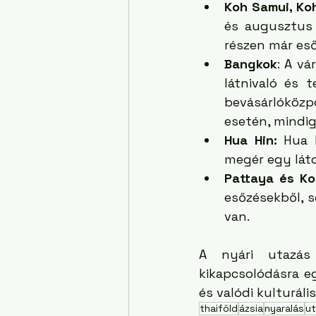
Koh Samui, Ko
és augusztus 
részen már eső
Bangkok
: A vá
látnivaló és 
bevásárlóköz
esetén, mindi
Hua Hin:
 Hua 
megér egy láto
Pattaya és Ko
esőzésekből, s
van. 
A nyári utazás 
kikapcsolódásra e
és valódi kulturál
thaiföld
ázsia
nyaralás
u