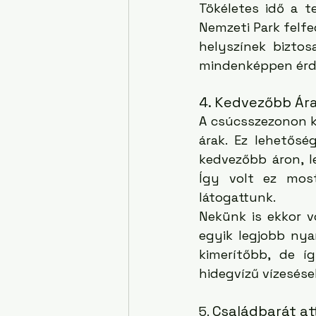
Tökéletes idő a t
Nemzeti Park felfe
helyszínek biztos
mindenképpen érde
4. Kedvezőbb Ár
A csúcsszezonon kí
árak. Ez lehetősé
kedvezőbb áron, le
Így volt ez most
látogattunk.
Nekünk is ekkor v
egyik legjobb nya
kimerítőbb, de í
hidegvízű vízesése
Családbarát at
5. 