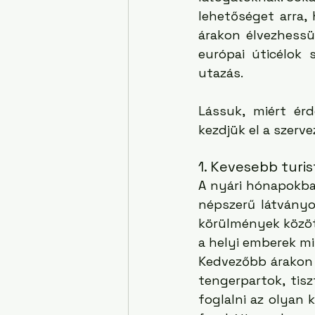
lehetőséget arra,
árakon élvezhessü
európai úticélok 
utazás.
Lássuk, miért érd
kezdjük el a szerve
1. Kevesebb turi
A nyári hónapokba
népszerű látványo
körülmények között
a helyi emberek mi
Kedvezőbb árakon 
tengerpartok, tis
foglalni az olyan k