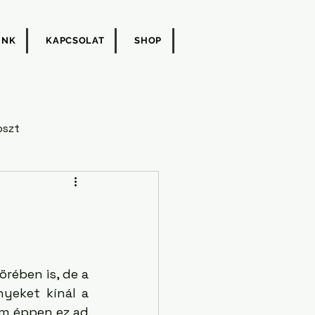
UNK
KAPCSOLAT
SHOP
oszt
rében is, de a 
yeket kínál a 
ám éppen ez ad 