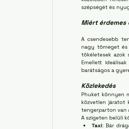
szépségét és nyug
Miért érdemes 
A csendesebb teng
nagy tömeget és z
tökéletesek azok 
Emellett ideálisa
barátságos a gyer
Közlekedés
Phuket könnyen me
közvetlen járatot 
tengerparton van a
A szigeten belüli 
Taxi
: Bár drá