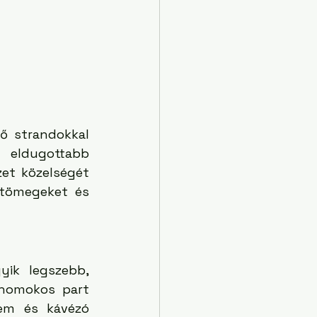
 strandokkal 
eldugottabb 
et közelségét 
 tömegeket és 
ik legszebb, 
homokos part 
em és kávézó 