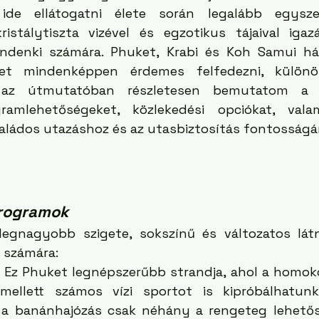
ide ellátogatni élete során legalább egysze
kristálytiszta vizével és egzotikus tájaival igaz
ndenki számára. Phuket, Krabi és Koh Samui há
ket mindenképpen érdemes felfedezni, különö
az útmutatóban részletesen bemutatom a l
ogramlehetőségeket, közlekedési opciókat, vala
aládos utazáshoz és az utasbiztosítás fontosságár
Programok
legnagyobb szigete, sokszínű és változatos látni
 számára:
: Ez Phuket legnépszerűbb strandja, ahol a homoko
mellett számos vízi sportot is kipróbálhatunk.
s a banánhajózás csak néhány a rengeteg lehetősé