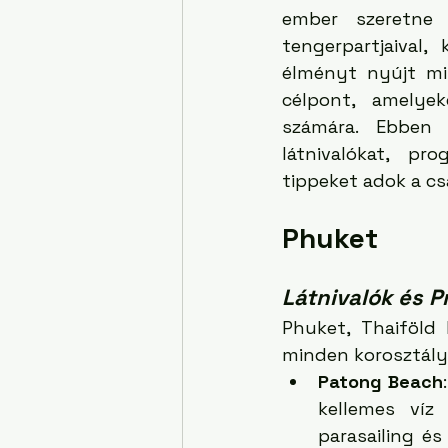
ember szeretne 
tengerpartjaival, 
élményt nyújt mi
célpont, amelye
számára. Ebben 
látnivalókat, pr
tippeket adok a cs
Phuket
Látnivalók és 
Phuket, Thaiföld 
minden korosztály
Patong Beach
kellemes víz 
parasailing é