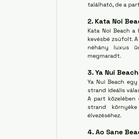
található, de a pa
2. Kata Noi Be
Kata Noi Beach a 
kevésbé zsúfolt. A 
néhány luxus üd
megmaradt.
3. Ya Nui Beach
Ya Nui Beach egy 
strand ideális vála
A part közelében e
strand környéke
élvezéséhez.
4. Ao Sane Bea