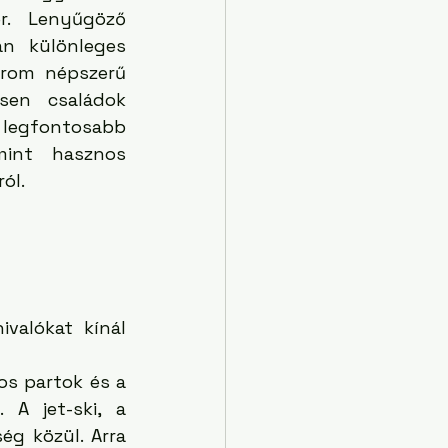
r. Lenyűgöző 
án különleges 
rom népszerű 
sen családok 
egfontosabb 
mint hasznos 
ól.
valókat kínál 
s partok és a 
 A jet-ski, a 
g közül. Arra 