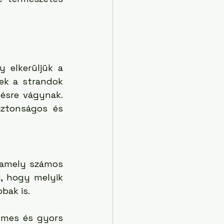
 elkerüljük a 
ek a strandok 
ésre vágynak. 
iztonságos és 
 amely számos 
i, hogy melyik 
bak is.
lmes és gyors 