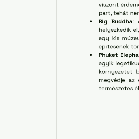
viszont érdeme
part, tehát ne
Big Buddha
:
helyezkedik el
egy kis múzeu
építésének tör
Phuket Eleph
egyik legetik
környezetet b
megvédje az e
természetes é