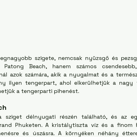
 legnagyobb szigete, nemcsak nyüzsgő és pezsgő
nt Patong Beach, hanem számos csendesebb, 
ínál azok számára, akik a nyugalmat és a termész
ny ilyen tengerpart, ahol elkerülhetjük a nagy
hetjük a tengerparti pihenést.
ch
 sziget délnyugati részén található, és az egy
and Phuketen. A kristálytiszta víz és a finom 
ihenésre és úszásra. A környéken néhány étter