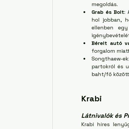
megoldás.
Grab és Bolt
:
hol jobban, h
ellenben egy
igénybevételé
Bérelt autó v
forgalom miatt
Songthaew-ek
partokról és u
baht/fő közöt
Krabi
Látnivalók és 
Krabi híres lenyű