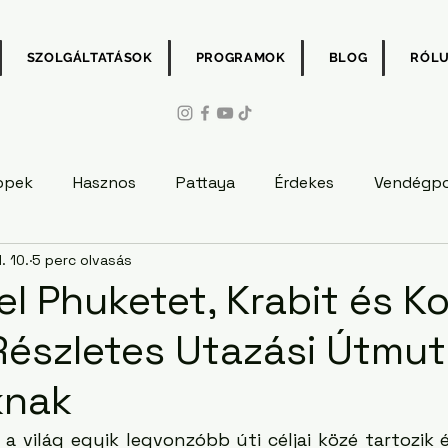
SZOLGÁLTATÁSOK
PROGRAMOK
BLOG
RÓL
ppek
Hasznos
Pattaya
Érdekes
Vendégp
. 10.
5 perc olvasás
el Phuketet, Krabit és K
Részletes Utazási Útmu
knak
e a világ egyik legvonzóbb úti céljai közé tartozik