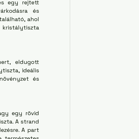
 egy rejtett 
rkodásra és 
lálható, ahol 
ristálytiszta 
rt, eldugott 
iszta, ideális 
növényzet és 
gy egy rövid 
szta. A strand 
zésre. A part 
 természetes 