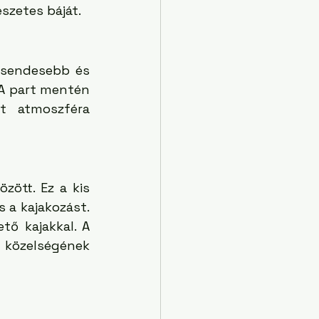
szetes báját.
csendesebb és 
 A part mentén 
 atmoszféra 
ött. Ez a kis 
 a kajakozást. 
ő kajakkal. A 
özelségének 