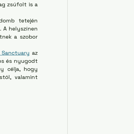
g zsúfolt is a 
omb tetején 
. A helyszínen 
tnek a szobor 
 Sanctuary
 az 
os és nyugodt 
 célja, hogy 
ól, valamint 