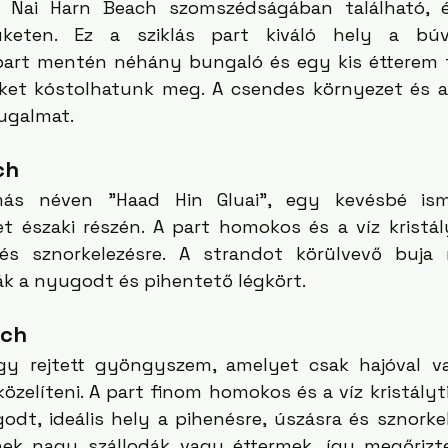
Nai Harn Beach szomszédságában található, és
eten. Ez a sziklás part kiváló hely a búvá
 part mentén néhány bungaló és egy kis étterem ta
eket kóstolhatunk meg. A csendes környezet és a k
yugalmat.
ch
ás néven "Haad Hin Gluai", egy kevésbé isme
t északi részén. A part homokos és a víz kristályt
és sznorkelezésre. A strandot körülvevő buja 
ák a nyugodt és pihentető légkört.
ach
y rejtett gyöngyszem, amelyet csak hajóval va
özelíteni. A part finom homokos és a víz kristályti
dt, ideális hely a pihenésre, úszásra és sznorkele
ek nagy szállodák vagy éttermek, így megőrizte