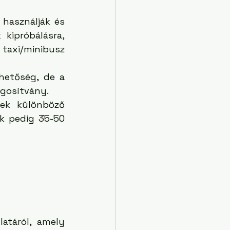
használják és 
kipróbálásra, 
axi/minibusz 
ehetőség, de a 
gosítvány. 
ek különböző 
k pedig 35-50 
táról, amely 