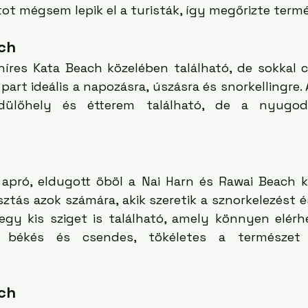
rtot mégsem lepik el a turisták, így megőrizte termé
ach
híres Kata Beach közelében található, de sokkal 
part ideális a napozásra, úszásra és snorkellingre.
ülőhely és étterem található, de a nyugodt
apró, eldugott öböl a Nai Harn és Rawai Beach köz
sztás azok számára, akik szeretik a sznorkelezést és
gy kis sziget is található, amely könnyen elérhet
 békés és csendes, tökéletes a természet k
ch