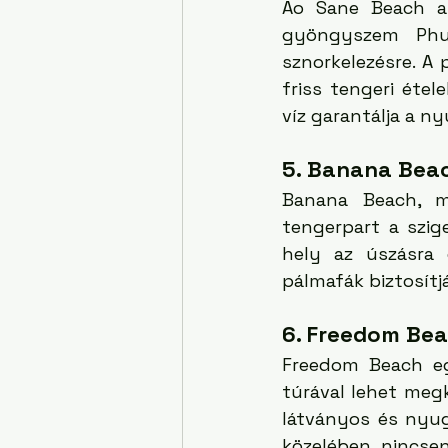
Ao Sane Beach a 
gyöngyszem Phuk
sznorkelezésre. A
friss tengeri étel
víz garantálja a n
5. Banana Bea
Banana Beach, m
tengerpart a szige
hely az úszásra 
pálmafák biztosítj
6. Freedom Be
Freedom Beach eg
túrával lehet megk
látványos és nyugo
közelében nincsen