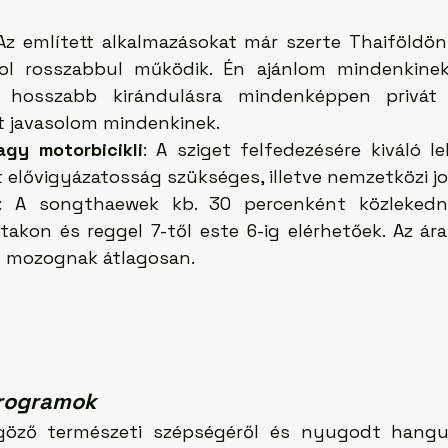
 Az említett alkalmazásokat már szerte Thaiföldön 
ol rosszabbul működik. Én ajánlom mindenkinek 
 hosszabb kirándulásra mindenképpen privát t
t javasolom mindenkinek.
agy motorbicikli
: A sziget felfedezésére kiváló l
 elővigyázatosság szükséges, illetve nemzetközi jo
: A songthaewek kb. 30 percenként közlekedn
takon és reggel 7-től este 6-ig elérhetőek. Az ára
t mozognak átlagosan.
Programok
göző természeti szépségéről és nyugodt hangula