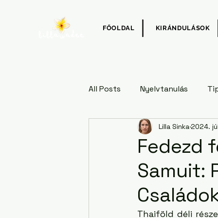
FŐOLDAL
KIRÁNDULÁSOK
All Posts
Nyelvtanulás
Ti
Lilla Sinka
2024. júl
Fedezd f
Samuit: 
Családo
Thaiföld déli rész