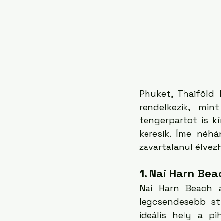
Phuket, Thaiföld
rendelkezik, mi
tengerpartot is k
keresik. Íme néhá
zavartalanul élvez
1. Nai Harn Bea
Nai Harn Beach a
legcsendesebb str
ideális hely a p