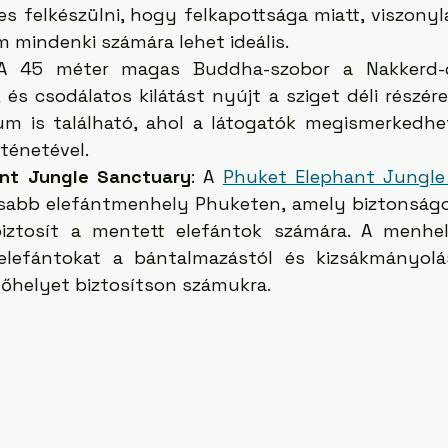
s felkészülni, hogy felkapottsága miatt, viszonyla
m mindenki számára lehet ideális. 
 A 45 méter magas Buddha-szobor a Nakkerd-d
, és csodálatos kilátást nyújt a sziget déli részére
m is található, ahol a látogatók megismerkedhe
ténetével.
ant Jungle Sanctuary
: A 
Phuket Elephant Jungle
usabb elefántmenhely Phuketen, amely biztonság
iztosít a mentett elefántok számára. A menhely
lefántokat a bántalmazástól és kizsákmányolást
lőhelyet biztosítson számukra.