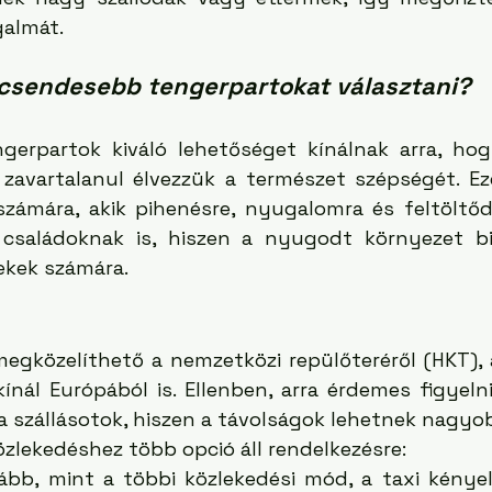
almát.
csendesebb tengerpartokat választani?
erpartok kiváló lehetőséget kínálnak arra, hogy
avartalanul élvezzük a természet szépségét. Ez
számára, akik pihenésre, nyugalomra és feltöltőd
k családoknak is, hiszen a nyugodt környezet b
ekek számára.
gközelíthető a nemzetközi repülőteréről (HKT),
kínál Európából is. Ellenben, arra érdemes figyeln
 szállásotok, hiszen a távolságok lehetnek nagyob
közlekedéshez több opció áll rendelkezésre:
gább, mint a többi közlekedési mód, a taxi kénye