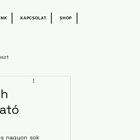
UNK
KAPCSOLAT
SHOP
oszt
oh
tató
 és nagyon sok 