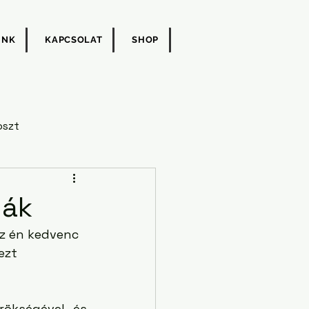
UNK
KAPCSOLAT
SHOP
oszt
dák
z én kedvenc 
ezt 
rökségével és 