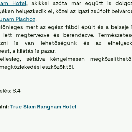
nam Hotel
, akikkel azóta már együtt is dolgoz
éken helyezkedik el, közel az igazi zsúfolt belváro
tunam Piachoz
. 
ülönleges mert az egész fából épült és a belseje is
 lett megtervezve és berendezve. Természetese
ézni is van lehetőségünk és az elhelyezk
t, a kilátás is pazar. 
lesleg, sétálva kényelmesen megközelíthető 
ömegközlekedési eszközöktől.
elés: 8.4
lni: 
True Siam Rangnam Hotel