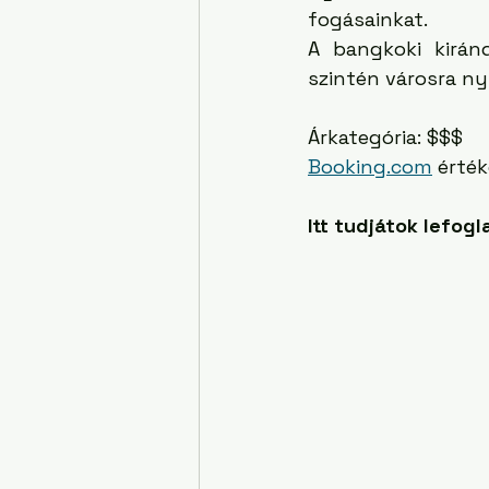
fogásainkat.
A bangkoki kirán
szintén városra nyíl
Árkategória: $$$
Booking.com
 érték
Itt tudjátok lefogla