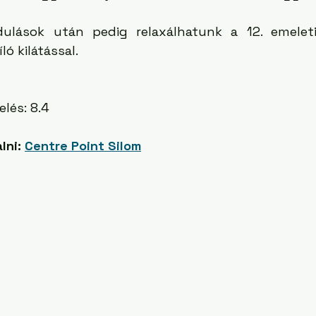
dulások után pedig relaxálhatunk a 12. emeleti
ó kilátással. 
elés: 8.4
lni: 
Centre Point Silom