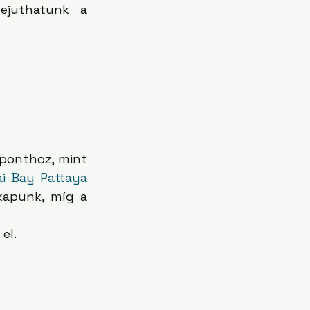
juthatunk a 
zponthoz, mint 
ai Bay Pattaya
kapunk, míg a 
el. 