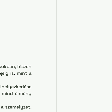
kokban, hiszen 
mennyire menő lenne már olyan helyeken lakni, hacsak pár nap erejéig is, mint a 
helyezkedése 
, mind élmény 
 a személyzet, 