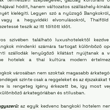
ájával hódít, hanem változatos szálláshely-kínálat
yét kielégíti. Legyen szó a nyüzsgő Bangkokról, 
 vagy a hegyvidéki elvonulásokról, Thaiföld s
etessé teszik az itt töltött időt.
os szívében található luxushotelektől kezdve
ngkok mindenki számára tartogat különböző opci
ti szállodák lenyűgöző kilátást nyújtanak a vá
que hotelek a thai kultúra modern értelmezé
ngkok városában nem szoktak magasabb árkategóri
vendégek szinte csak a reggeleket és az éjszakákat tö
rre is rengeteg igény érkezett be, így most ve
 különböző árkategóriában és stílusban.
agyszerű: