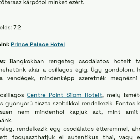
tőterasz kárpótol minket ezért. 
elés: 7.2
lni: 
Prince Palace Hotel
s:
Bangkokban rengeteg csodálatos hotelt tal
mehetünk akár a csillagos égig. Úgy gondolom, h
 a vendégek, mindenképp szeretnék megnézni 
 
csillagos 
Centre Point Silom Hotelt
, mely ismét
s gyönyörű tiszta szobákkal rendelkezik. Fontos k
hiszen nem mindenhol kapjuk azt, mint amit 
nánk. 
sleg, rendelkezik egy csodálatos étteremmel, ah
lett fogyaszthatjuk el autentikus thai, vagy eu