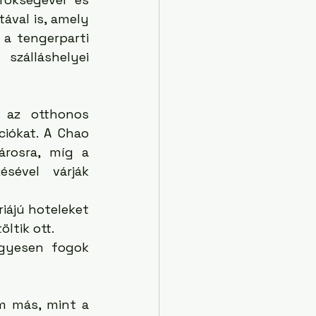
ával is, amely 
a tengerparti 
zálláshelyei 
 az otthonos 
ókat. A Chao 
rosra, míg a 
sével várják 
ájú hoteleket 
ltik ott. 
gyesen fogok 
az egyik kedvenc bangkoki hotelem nem más, mint a 