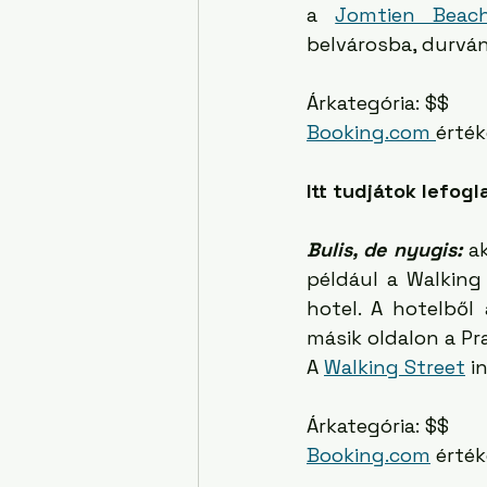
a 
Jomtien Beach
belvárosba, durván 
Árkategória: $$
Booking.com 
érték
Itt tudjátok lefogla
Bulis, de nyugis:
 a
például a Walking 
hotel. A hotelből
másik oldalon a P
A 
Walking Street
 i
Árkategória: $$
Booking.com
 érték