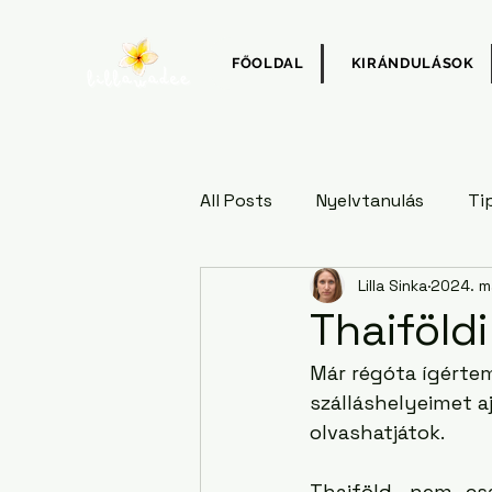
FŐOLDAL
KIRÁNDULÁSOK
All Posts
Nyelvtanulás
Ti
Lilla Sinka
2024. má
Thaiföldi
Már régóta ígérte
szálláshelyeimet aj
olvashatjátok.
Thaiföld, nem csa