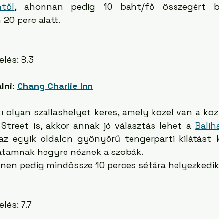
től
, ahonnan pedig 10 baht/fő összegért be
20 perc alatt. 
elés: 8.3
lni: 
Chang Charlie Inn
ki olyan szálláshelyet keres, amely közel van a kö
Street is, akkor annak jó választás lehet a 
Balih
 az egyik oldalon gyönyörű tengerparti kilátást 
ratamnak hegyre néznek a szobák. 
nnen pedig mindössze 10 perces sétára helyezkedik 
elés: 7.7