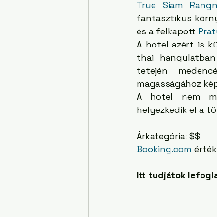
True Siam Rang
fantasztikus körny
és a felkapott 
Pra
A hotel azért is k
thai hangulatban
tetején medenc
magasságához képes
A hotel nem mel
helyezkedik el a t
Árkategória: $$
Booking.com
 érték
Itt tudjátok lefogla