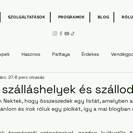
SZOLGÁLTATÁSOK
PROGRAMOK
BLOG
RÓL
ppek
Hasznos
Pattaya
Érdekes
Vendégp
rc. 27.
6 perc olvasás
 szálláshelyek és szállo
m Nektek, hogy összeszedek egy listát, amelyben a
ánlom és írok róluk egy picikét, így a mai blogban 
k természeti szépségeivel, gazdag kulturális ö