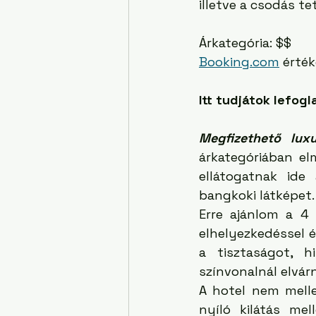
illetve a csodás te
Árkategória: $$
Booking.com
 érték
Itt tudjátok lefogla
Megfizethető luxu
árkategóriában el
ellátogatnak ide
bangkoki látképet.
Erre ajánlom a 4 
elhelyezkedéssel é
a tisztaságot, 
színvonalnál elvár
A hotel nem melle
nyíló kilátás mel