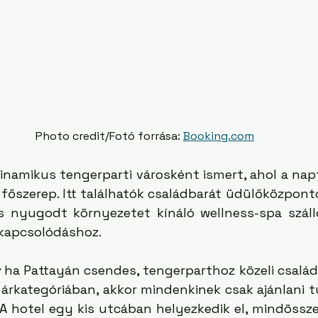
Photo credit/Fotó forrása: 
Booking.com
dinamikus tengerparti városként ismert, ahol a nap
főszerep. Itt találhatók családbarát üdülőközpontok,
s nyugodt környezetet kínáló wellness-spa száll
kikapcsolódáshoz.
 
ha Pattayán csendes, tengerparthoz közeli családi
 árkategóriában, akkor mindenkinek csak ajánlani 
 A hotel egy kis utcában helyezkedik el, mindössze