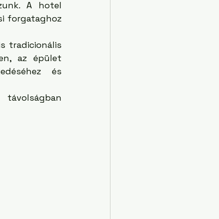
unk. A hotel 
si forgataghoz 
 tradicionális 
n, az épület 
edéséhez és 
távolságban 