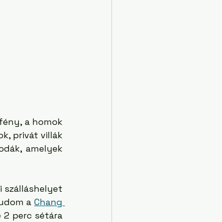
fény, a homok 
 privát villák 
odák, amelyek 
 szálláshelyet 
tudom a 
Chang 
 2 perc sétára 