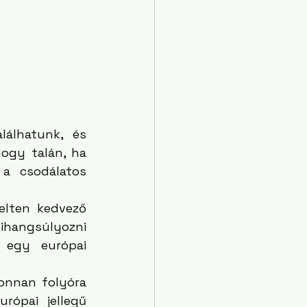
álhatunk, és 
ogy talán, ha 
a csodálatos 
elten kedvező 
ihangsúlyozni 
egy európai 
onnan folyóra 
rópai jellegű 