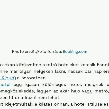
Photo credit/Fotó forrása: 
Booking.com
:
sokan kifejezetten a retró hoteleket keresik Bang
 Kígyó)
 c. sorozatban. 
hotel
 egy igazán különleges hotel, melynek el
ömegközlekedés, legyen az akár hajó vagy metró
zen itt unatkozni nem lehet. 
t idejétmúltak, a kilátás onnan, a hotel stílusa és