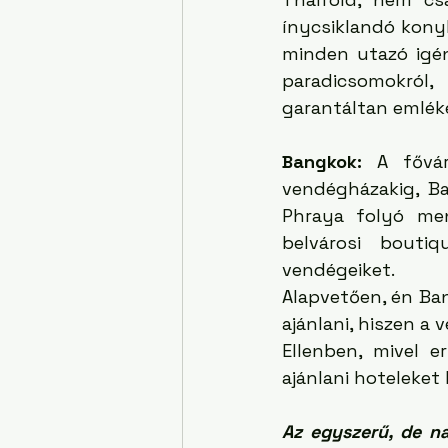
ínycsiklandó konyh
minden utazó igén
paradicsomokról,
garantáltan emlékez
Bangkok:
 A fővár
vendégházakig, Ba
Phraya folyó men
belvárosi bouti
vendégeiket.
Alapvetően, én Ba
ajánlani, hiszen a 
Ellenben, mivel e
ajánlani hoteleket
Az egyszerű, de n