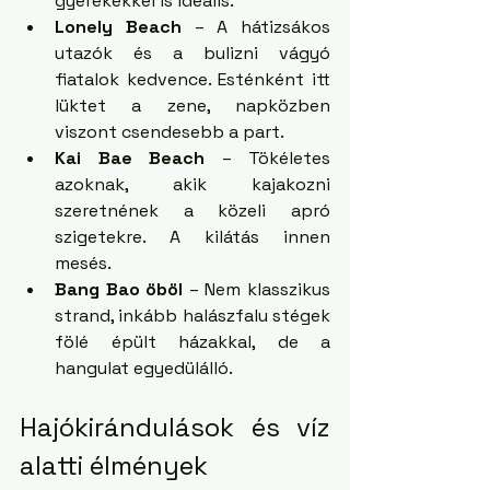
gyerekekkel is ideális.
Lonely Beach
 – A hátizsákos 
utazók és a bulizni vágyó 
fiatalok kedvence. Esténként itt 
lüktet a zene, napközben 
viszont csendesebb a part.
Kai Bae Beach
 – Tökéletes 
azoknak, akik kajakozni 
szeretnének a közeli apró 
szigetekre. A kilátás innen 
mesés.
Bang Bao öböl
 – Nem klasszikus 
strand, inkább halászfalu stégek 
fölé épült házakkal, de a 
hangulat egyedülálló.
Hajókirándulások és víz 
alatti élmények