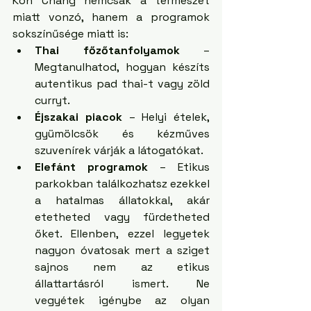
Koh Chang nemcsak a természet 
miatt vonzó, hanem a programok 
sokszínűsége miatt is:
Thai főzőtanfolyamok
 – 
Megtanulhatod, hogyan készíts 
autentikus pad thai-t vagy zöld 
curryt.
Éjszakai piacok
 – Helyi ételek, 
gyümölcsök és kézműves 
szuvenírek várják a látogatókat.
Elefánt programok
 – Etikus 
parkokban találkozhatsz ezekkel 
a hatalmas állatokkal, akár 
etetheted vagy fürdetheted 
őket. Ellenben, ezzel legyetek 
nagyon óvatosak mert a sziget 
sajnos nem az etikus 
állattartásról ismert. Ne 
vegyétek igénybe az olyan 