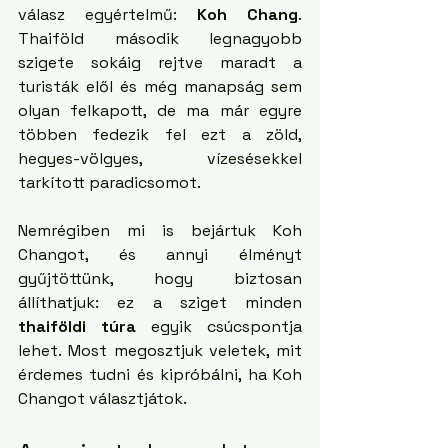
válasz egyértelmű: 
Koh Chang
. 
Thaiföld második legnagyobb 
szigete sokáig rejtve maradt a 
turisták elől és még manapság sem 
olyan felkapott, de ma már egyre 
többen fedezik fel ezt a zöld, 
hegyes-völgyes, vízesésekkel 
tarkított paradicsomot.
Nemrégiben mi is bejártuk Koh 
Changot, és annyi élményt 
gyűjtöttünk, hogy biztosan 
állíthatjuk: ez a sziget minden 
thaiföldi túra
 egyik csúcspontja 
lehet. Most megosztjuk veletek, mit 
érdemes tudni és kipróbálni, ha Koh 
Changot választjátok.