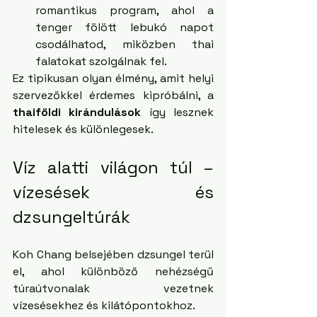
romantikus program, ahol a 
tenger fölött lebukó napot 
csodálhatod, miközben thai 
falatokat szolgálnak fel.
Ez tipikusan olyan élmény, amit helyi 
szervezőkkel érdemes kipróbálni, a 
thaiföldi kirándulások
 így lesznek 
hitelesek és különlegesek.
Víz alatti világon túl – 
vízesések és 
dzsungeltúrák
Koh Chang belsejében dzsungel terül 
el, ahol különböző nehézségű 
túraútvonalak vezetnek 
vízesésekhez és kilátópontokhoz.