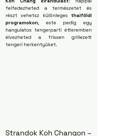
Koh Chang kirándulást
: nappal 
felfedezheted a természetet és 
részt vehetsz különleges 
thaiföldi 
programokon
, este pedig egy 
hangulatos tengerparti étteremben 
élvezheted a frissen grillezett 
tengeri herkentyűket.
Strandok Koh Changon – 