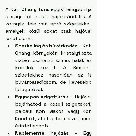
A 
Koh Chang túra
 egyik fénypontja 
a szigetről induló hajókirándulás. A 
környék tele van apró szigetekkel, 
amelyek közül sokat csak hajóval 
lehet elérni.
Snorkeling és búvárkodás
 – Koh 
Chang környékén kristálytiszta 
vízben úszhatsz színes halak és 
korallok között. A Similan-
szigetekhez hasonlóan ez is 
búvárparadicsom, de kevesebb 
látogatóval.
Egynapos szigettúrák
 – Hajóval 
bejárhatod a közeli szigeteket, 
például Koh Makot vagy Koh 
Kood-ot, ahol a természet még 
érintetlenebb.
Naplemente hajózás
 – Egy 