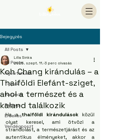
Bejegyzés
All Posts
Lilla Sinka
All Posts
2025. szept. 11.
3 perc olvasás
Koh Chang kirándulás – a
Nyelvtanulás
Thaiföldi Elefánt-sziget,
Tippek
ahol a természet és a
Hasznos
kaland találkozik
Pattaya
Ha a 
thaiföldi kirándulások
 közül 
Érdekes
olyat keresel, ami ötvözi a 
Vendégposzt
strandolást, a természetjárást és az 
autentikus élményeket, akkor a 