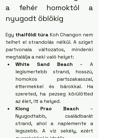
a fehér homoktól a 
nyugodt öblökig
Egy 
thaiföldi túra
 Koh Changon nem 
telhet el strandolás nélkül. A sziget 
partvonala változatos, mindenki 
megtalálja a neki való helyet:
White Sand Beach
 – A 
legismertebb strand, hosszú, 
homokos partszakasszal, 
éttermekkel és bárokkal. Ha 
szereted, ha pezseg körülötted 
az élet, itt a helyed.
Klong Prao Beach
 – 
Nyugodtabb, családbarát 
strand, ahol a naplemente a 
legszebb. A víz sekély, ezért 