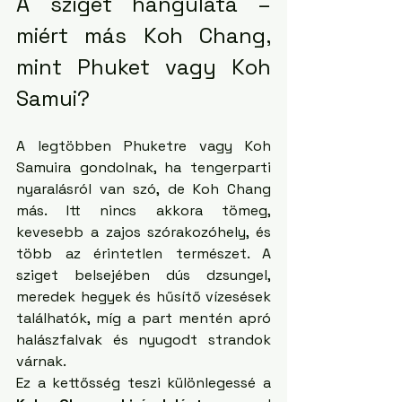
A sziget hangulata – 
miért más Koh Chang, 
mint Phuket vagy Koh 
Samui?
A legtöbben Phuketre vagy Koh 
Samuira gondolnak, ha tengerparti 
nyaralásról van szó, de Koh Chang 
más. Itt nincs akkora tömeg, 
kevesebb a zajos szórakozóhely, és 
több az érintetlen természet. A 
sziget belsejében dús dzsungel, 
meredek hegyek és hűsítő vízesések 
találhatók, míg a part mentén apró 
halászfalvak és nyugodt strandok 
várnak.
Ez a kettősség teszi különlegessé a 