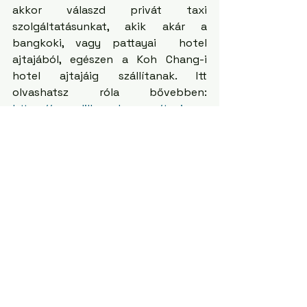
akkor válaszd privát taxi 
szolgáltatásunkat, akik akár a 
bangkoki, vagy pattayai  hotel 
ajtajából, egészen a Koh Chang-i 
hotel ajtajáig szállítanak. Itt 
olvashatsz róla bővebben: 
https://www.lillawadee.com/taxi-
szolgaltatas
Miért velünk fedezd fel 
Koh Changot?
Személyre szabott útiterv
 – 
segítünk megtervezni a legjobb 
látnivalókat és programokat, 
hogy a nyaralásod 
zökkenőmentes legyen.
Megbízható közlekedés
 – 