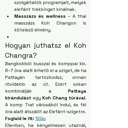
szolgáltatók programjait, melyek 
elefánt trekkinget kínálnak. 
Masszázs és wellness
 – A thai 
masszázs Koh Changon is 
kötelező élmény.
Hogyan juthatsz el Koh 
Changra?
Bangkokból busszal és komppal kb. 
6–7 óra alatt érhető el a sziget, de ha 
Pattayán tartózkodsz, onnan 
rövidebb az út. Ezért sokan 
kombinálják a 
Pattaya 
kirándulást
 egy 
Koh Chang túrával
. 
A komp Trat városából indul, és fél 
óra alatt átszállít az Elefánt-szigetre. 
Foglald le itt:
12Go
Ellenben, ha kényelmesen utaznál, 