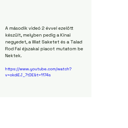
A második videó 2 évvel ezelőtt 
készült, melyben pedig a Kínai 
negyedet, a Wat Saketet és a Talad 
Rod Fai éjszakai piacot mutatom be 
Nektek.
https://www.youtube.com/watch?
v=okdiEJ_7tDE&t=1174s
A harmadik és egyben legutolsó 