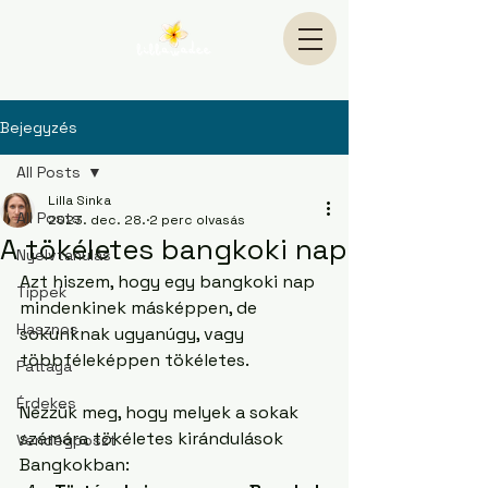
Bejegyzés
All Posts
Lilla Sinka
All Posts
2023. dec. 28.
2 perc olvasás
A tökéletes bangkoki nap
Nyelvtanulás
Azt hiszem, hogy egy bangkoki nap 
Tippek
mindenkinek másképpen, de 
Hasznos
sokunknak ugyanúgy, vagy 
többféleképpen tökéletes. 
Pattaya
Érdekes
Nézzük meg, hogy melyek a sokak 
számára tökéletes kirándulások 
Vendégposzt
Bangkokban: