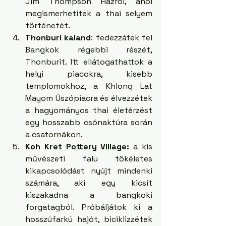
Jim Thompson Házról, ahol 
megismerhetitek a thai selyem 
történetét.
Thonburi kaland
: fedezzátek fel 
Bangkok régebbi részét, 
Thonburit. Itt ellátogathattok a 
helyi piacokra, kisebb 
templomokhoz, a Khlong Lat 
Mayom Úszópiacra és élvezzétek 
a hagyományos thai életérzést 
egy hosszabb csónaktúra során 
a csatornákon.
Koh Kret Pottery Village: 
a kis 
művészeti falu tökéletes 
kikapcsolódást nyújt mindenki 
számára, aki egy kicsit 
kiszakadna a bangkoki 
forgatagból. Próbáljátok ki a 
hosszúfarkú hajót, biciklizzétek 