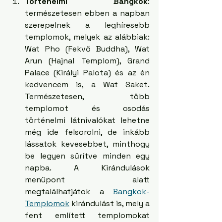
Történelmi Bangkok
: 
természetesen ebben a napban 
szerepelnek a leghíresebb 
templomok, melyek az alábbiak: 
Wat Pho (Fekvő Buddha), Wat 
Arun (Hajnal Templom), Grand 
Palace (Királyi Palota) és az én 
kedvencem is, a Wat Saket. 
Természetesen, több 
templomot és csodás 
történelmi látnivalókat lehetne 
még ide felsorolni, de inkább 
lássatok kevesebbet, minthogy 
be legyen sűrítve minden egy 
napba. A Kirándulások 
menüpont alatt 
megtalálhatjátok a 
Bangkok-
Templomok
 kirándulást is, mely a 
fent említett templomokat 