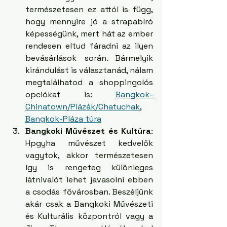
természetesen ez attól is függ, 
hogy mennyire jó a strapabíró 
képességünk, mert hát az ember 
rendesen eltud fáradni az ilyen 
bevásárlások során. Bármelyik 
kirándulást is választanád, nálam 
megtalálhatod a shoppingolós 
opciókat is: 
Bangkok- 
Chinatown/Plázák/Chatuchak
, 
Bangkok-Pláza túra
Bangkoki Művészet és Kultúra
: 
Hpgyha művészet kedvelők 
vagytok, akkor természetesen 
így is rengeteg különleges 
látnivalót lehet javasolni ebben 
a csodás fővárosban. Beszéljünk 
akár csak a Bangkoki Művészeti 
és Kulturális központról vagy a 