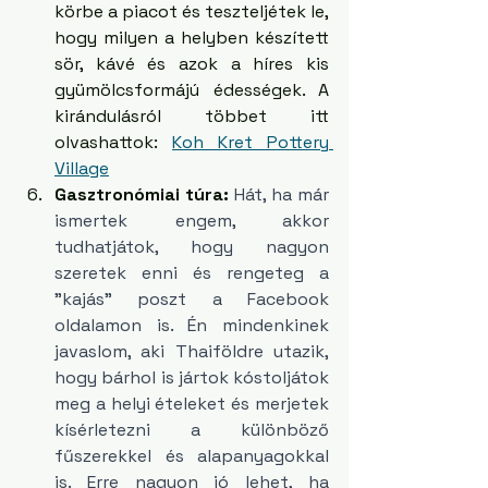
körbe a piacot és teszteljétek le, 
hogy milyen a helyben készített 
sör, kávé és azok a híres kis 
gyümölcsformájú édességek. A 
kirándulásról többet itt 
olvashattok: 
Koh Kret Pottery 
Village
Gasztronómiai túra:
 Hát, ha már 
ismertek engem, akkor 
tudhatjátok, hogy nagyon 
szeretek enni és rengeteg a 
"kajás" poszt a Facebook 
oldalamon is. Én mindenkinek 
javaslom, aki Thaiföldre utazik, 
hogy bárhol is jártok kóstoljátok 
meg a helyi ételeket és merjetek 
kísérletezni a különböző 
fűszerekkel és alapanyagokkal 
is. Erre nagyon jó lehet, ha 