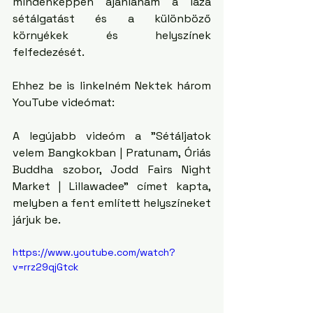
mindenképpen ajánlanám a laza 
sétálgatást és a különböző 
környékek és helyszínek 
felfedezését. 
Ehhez be is linkelném Nektek három 
YouTube videómat: 
A legújabb videóm a "Sétáljatok 
velem Bangkokban | Pratunam, Óriás 
Buddha szobor, Jodd Fairs Night 
Market | Lillawadee" címet kapta, 
melyben a fent említett helyszíneket 
járjuk be.
https://www.youtube.com/watch?
v=rrz29qjGtck