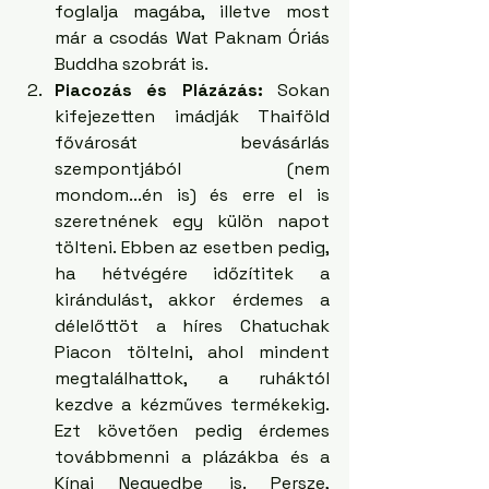
foglalja magába, illetve most 
már a csodás Wat Paknam Óriás 
Buddha szobrát is. 
Piacozás és Plázázás:
 Sokan 
kifejezetten imádják Thaiföld 
fővárosát bevásárlás 
szempontjából (nem 
mondom...én is) és erre el is 
szeretnének egy külön napot 
tölteni. Ebben az esetben pedig, 
ha hétvégére időzítitek a 
kirándulást, akkor érdemes a 
délelőttöt a híres Chatuchak 
Piacon töltelni, ahol mindent 
megtalálhattok, a ruháktól 
kezdve a kézműves termékekig. 
Ezt követően pedig érdemes 
továbbmenni a plázákba és a 
Kínai Negyedbe is. Persze, 